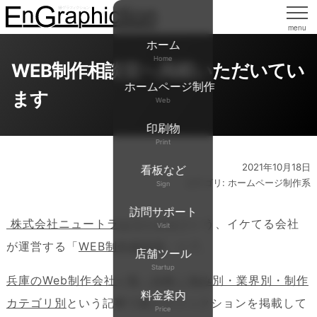
menu
ホーム
Home
WEB制作相談室へ掲載いただいてい
ホームページ制作
ます
Web
印刷物
Print
2021年10月18日
看板など
カテゴリ: ホームページ制作系
Sign
訪問サポート
株式会社ニュートラルワークス
という、イケてる会社
Visit
が運営する「
WEB制作相談室
」にて、
店舗ツール
Startup
兵庫のWeb制作会社一覧・比較｜強み別・業界別・制作
料金案内
カテゴリ別
という記事で縁グラフィクションを掲載して
Price