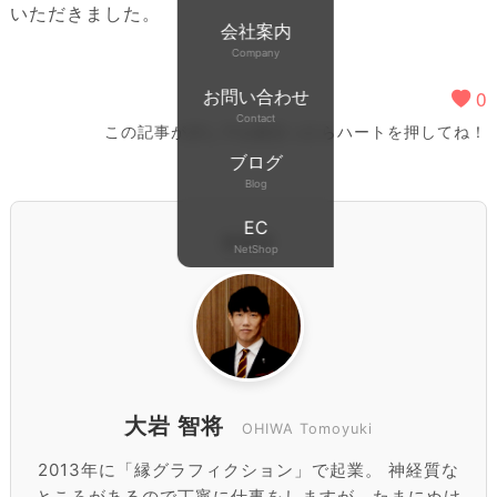
いただきました。
会社案内
Company
0
お問い合わせ
Contact
この記事が少しでも役立ったらハートを押してね！
ブログ
Blog
EC
執筆者
NetShop
大岩 智将
OHIWA Tomoyuki
2013年に「縁グラフィクション」で起業。 神経質な
ところがあるので丁寧に仕事をしますが、たまにぬけ