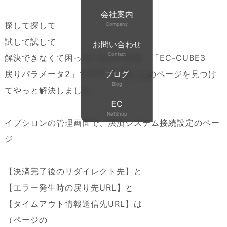
会社案内
探して探して
Company
試して試して
お問い合わせ
Contact
解決できなくて困っていたのですが、「EC-CUBE3
戻りパラメータ2」でググった時に
ブログ
このページ
を見つけ
Blog
てやっと解決しました。
EC
NetShop
イプシロンの管理画面で、決済システム接続設定のペー
ジ
【決済完了後のリダイレクト先】と
【エラー発生時の戻り先URL】と
【タイムアウト情報送信先URL】は
（ページの