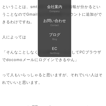
ということは、smtpサーバーの設定情報が分かるとい
会社案内
Company
うことなのでGmailなどの送信用アカウントに追加がで
お問い合わせ
きるわけですね。
Contact
ブログ
人によっては
Blog
EC
「そんなことしなくてもWEBメールとしてPCブラウザ
NetShop
でdocomoメールにログインできるやん」
って人もいらっしゃると思いますが、それでいい人はそ
れでいいと思います。