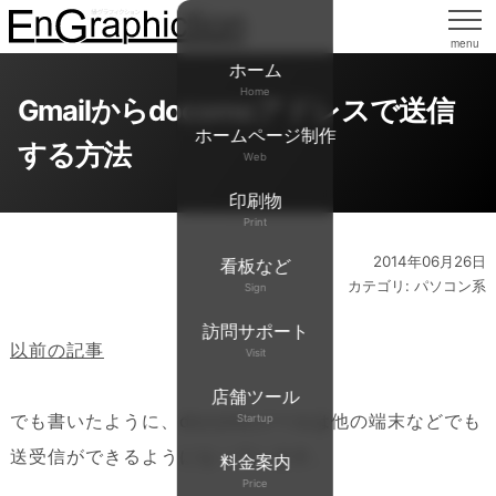
menu
ホーム
Home
Gmailからdocomoアドレスで送信
ホームページ制作
する方法
Web
印刷物
Print
2014年06月26日
看板など
カテゴリ: パソコン系
Sign
訪問サポート
以前の記事
Visit
店舗ツール
でも書いたように、docomoメールは他の端末などでも
Startup
送受信ができるようになっています。
料金案内
Price